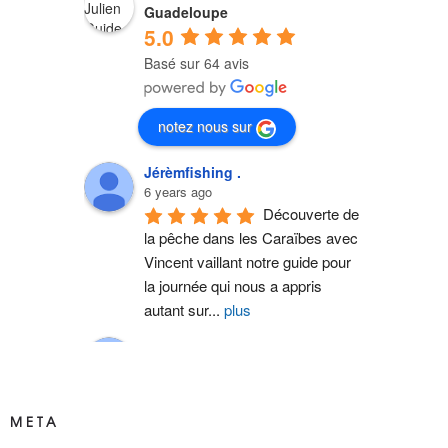
Guadeloupe
5.0
Basé sur 64 avis
notez nous sur
Jérèmfishing .
6 years ago
Découverte de 
la pêche dans les Caraïbes avec 
Vincent vaillant notre guide pour 
la journée qui nous a appris 
autant sur
...
plus
carole Bouchard
6 years ago
Notre guide 
Vincent nous a fait vivre des 
META
moments inoubliables lors de 