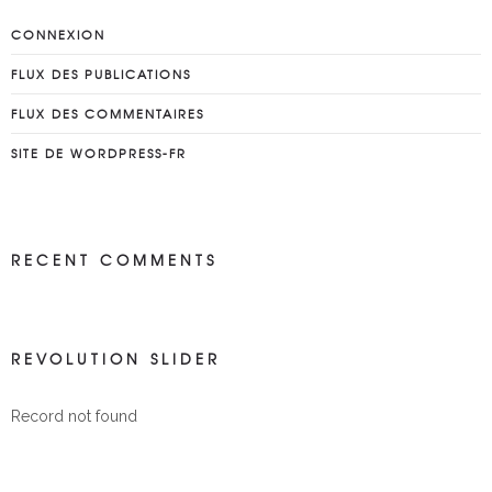
cette journée de pêche. Une 
CONNEXION
carangue de 95 cm!
...
plus
FLUX DES PUBLICATIONS
Alexandre Villeneuve
6 years ago
FLUX DES COMMENTAIRES
Que vous 
soyez un pêcheur débutant ou 
SITE DE WORDPRESS-FR
expérimenté, Julien saura faire en 
sorte que vous passiez une 
journée inoubliable
...
plus
RECENT COMMENTS
Françoise Forveille
6 years ago
Très  bonne 
matinée avec levé du soleil en 
REVOLUTION SLIDER
plus...Nous avons  eu  Vincent 
qui nous a appris plusieurs 
Record not found
techniques et mis
...
plus
Romain Labé
7 years ago