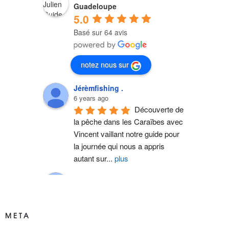
Guadeloupe
5.0
Basé sur 64 avis
notez nous sur
Jérèmfishing .
6 years ago
Découverte de 
la pêche dans les Caraïbes avec 
Vincent vaillant notre guide pour 
la journée qui nous a appris 
autant sur
...
plus
carole Bouchard
6 years ago
Notre guide 
Vincent nous a fait vivre des 
META
moments inoubliables lors de 