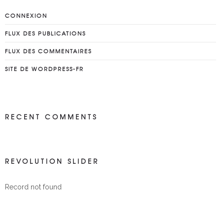
cette journée de pêche. Une 
CONNEXION
carangue de 95 cm!
...
plus
FLUX DES PUBLICATIONS
Alexandre Villeneuve
6 years ago
FLUX DES COMMENTAIRES
Que vous 
soyez un pêcheur débutant ou 
SITE DE WORDPRESS-FR
expérimenté, Julien saura faire en 
sorte que vous passiez une 
journée inoubliable
...
plus
RECENT COMMENTS
Françoise Forveille
7 years ago
Très  bonne 
matinée avec levé du soleil en 
REVOLUTION SLIDER
plus...Nous avons  eu  Vincent 
qui nous a appris plusieurs 
Record not found
techniques et mis
...
plus
Romain Labé
7 years ago